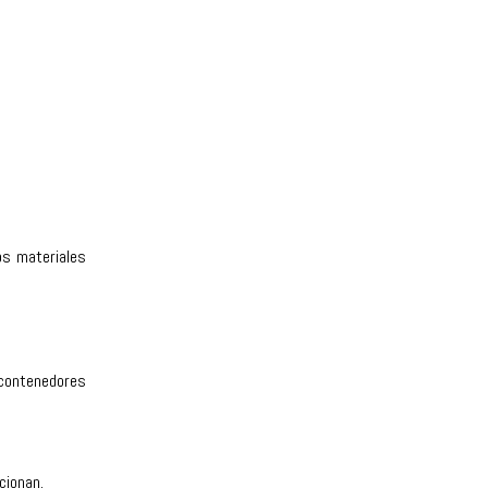
os materiales
 contenedores
cionan.