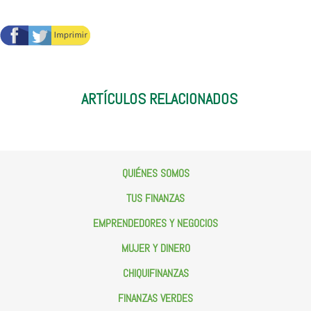
ARTÍCULOS RELACIONADOS
QUIÉNES SOMOS
TUS FINANZAS
¿QUIÉNES SOMOS?
EMPRENDEDORES Y NEGOCIOS
Ricardo Salinas
Blog de
Ciberseguridad
MUJER Y DINERO
Salud Financiera
Emprende Y Crea Tu Negocio
CHIQUIFINANZAS
Presupuesto Familiar
Aprende Y Crece Tu Negocio
Pon Tu Negocio
Ahorro
FINANZAS VERDES
Mujer Empresaria
Minitips