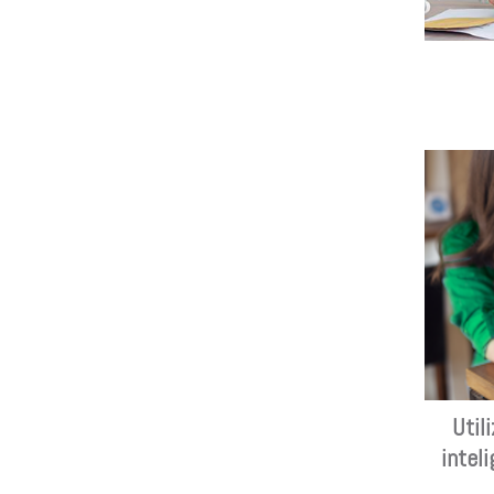
Util
intel