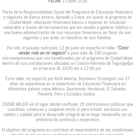
FECHA:
13 junio 2018
Parte de la Responsabilidad Social del Programa de Educación financiera
y negocios de Banco Azteca, Aprende y Crece, es sumar al programa de
Ciudad Mujer, educación financiera básica a mujeres en situación
vulnerable a través de herramientas que les ayuden a generar hábitos y
una buena administración de sus recursos financieros en favor de sus
negocios y por ende, en beneficio de sus familias.
Por ello, el pasado miércoles 13 de junio se impartió el taller
“Como
vender más en mi negocio”
a para más de 100 mujeres
microempresarias que son beneficiadas por el programa de Ciudad Mujer
dentro de sus instalaciones ubicadas en Colonia Kennedy de Tegucigalpa
en el horario de 10:00 am a 12:00 pm.
Este taller se impartió por Ruth Monroy, Business Strategist con 17
años de experiencia en la impartición de Educación Financiera en
diferentes países como México, Guatemala, Honduras, El Salvador,
Panamá, Perú y Estados Unidos.
CIUDAD MUJER es el lugar donde confluyen 15 instituciones públicas que
coordinan, colaboran y cooperan entre sí para brindar servicios con
calidez y calidad para el desarrollo integral de la mujer hondureña, en un
ambiente de confianza y esperanza.
El objetivo del programa es contribuir al mejoramiento de las condiciones
de vida de las mujeres en Honduras en las áreas de autonomía