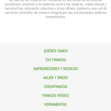
económica, atención a la violencia contra las mujeres, salud sexual y
reproductiva, educación colectiva y otras afines, mediante una red de
servicios ofrecidos de manera integral por las instituciones públicas
competentes.
QUIÉNES SOMOS
TUS FINANZAS
¿QUIÉNES SOMOS?
EMPRENDEDORES Y NEGOCIOS
Ricardo Salinas
Blog de
Afore
MUJER Y DINERO
Presupuesto Familiar
Emprende Y Crea Tu Negocio
CHIQUIFINANZAS
Ahorro
Aprende Y Crece Tu Negocio
Pon Tu Negocio
Crédito
FINANZAS VERDES
Mujer Empresaria
Minitips
Inversión
HERRAMIENTAS
Sólo Para Ti
Apps
Seguros
Aprende, Ayuda Y Ahorra