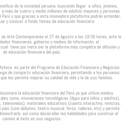
eneficio de la sociedad peruana, buscando llegar a niños, jóvenes,
 a más de cuatro y medio millones de adultos mayores y personas
l Perú y que gracias a esta innovadora plataforma podrán entender,
uar y conocer a fondo temas de educación financiera.
 de Arte Contemporáneo el 27 de Agosto a las 19:30 horas, ante la
dades financieras, gobierno y medios de información, el
 cual tiene por meta ser la plataforma más completa de difusión y
de educación financiera del país.
Azteca es parte del Programa de Educación Financiera y Negocios
arga de compartir educación financiera, permitiendo a los peruanos
que les permite mejorar su calidad de vida y la de sus familias.
lucionará la educación financiera del Perú ya que utiliza medios
tales como, innovaciones tecnológicas (Apps para niños y adultos),
, telenovelas), materiales educativos (cuento interactivo, revistas,
l país (cine-debates, teatro musical, foros, talleres, etc) y permite
dministrarlo, así como desarrollar las habilidades para construir el
camino al éxito en sus negocios.